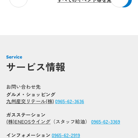
Popup
Popup
Service
Pop
Pop
サービス情報
Popup
Popup
お問い合わせ先
Popup
Popup
グルメ・ショッピング
九州産交リテール(株)
0965-62-3636
Popup
Popup
Popup
Popup
ガスステーション
Popup
Popup
(株)ENEOSウイング
（スタッフ給油）
0965-62-3369
インフォメーション
0965-62-2919