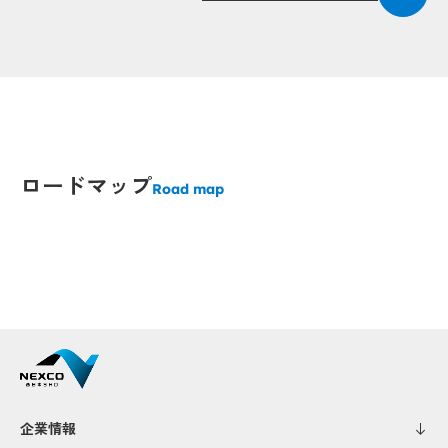
Popup
Popup
Popup
Popup
Popup
Popup
ロードマップ
Road map
Popup
Popup
Popup
Popup
Popup
Popup
企業情報