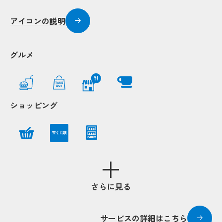
Popup
Popup
アイコンの説明
Po
Po
Popup
Popup
グルメ
Popup
Popup
Popup
Popup
Popup
Popup
up
up
Popup
Popup
ショッピング
Popup
Popup
Popup
Popup
宝くじ類
Popup
Popup
さらに見る
Popup
Popup
サービスの詳細はこちら