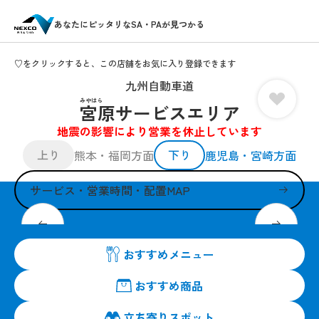
あなたにピッタリなSA・PAが見つかる
♡をクリックすると、この店舗をお気に入り登録できます
九州自動車道
みやはら
宮原サービスエリア
地震の影響により営業を休止しています
上り
下り
熊本・福岡方面
鹿児島・宮崎方面
サービス・営業時間・配置MAP
高速道路初！「いきなり！ステーキ」
おすすめメニュー
おすすめ商品
立ち寄りスポット