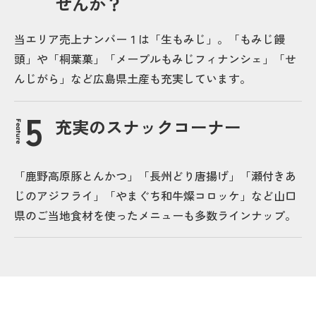
せんか？
当エリア売上ナンバー１は「生もみじ」。「もみじ饅
頭」や「桐葉菓」「メープルもみじフィナンシェ」「せ
んじがら」など広島県土産も充実しています。
充実のスナックコーナー
Feature
「鹿野高原豚とんかつ」「長州どり唐揚げ」「瀬付きあ
じのアジフライ」「やまぐち和牛燦コロッケ」など山口
県のご当地食材を使ったメニューも多数ラインナップ。