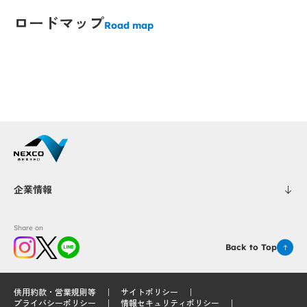
Popup
Popup
ロードマップ
Road map
Popup
Popup
Popup
Popup
企業情報
Share on
Back to Top
供用約款・営業規則等
サイトポリシー
プライバシーポリシー
情報セキュリティポリシー