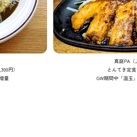
真庭PA（
300円）
とんてき定食（
増量
GW期間中「温玉