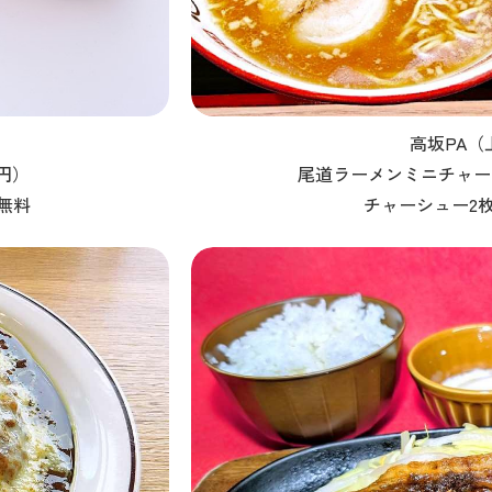
高坂PA（
円）
尾道ラーメンミニチャーハ
無料
チャーシュー2