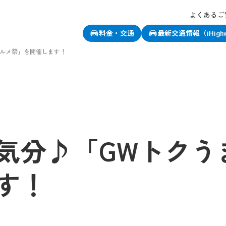
よくあるご
料金・交通
最新交通情報（iHigh
グルメ祭」を開催します！
気分♪「GWトクう
す！