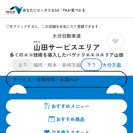
あなたにピッタリなSA・PAが見つかる
♡をクリックすると、この店舗をお気に入り登録できます
大分自動車道
やまだ
山田サービスエリア
多くのエコ技術を導入したパヴァリエエコエリア山田
上り
下り
福岡・熊本・長崎方面
大分方面
サービス・営業時間・配置MAP
地元の生産農家から仕入れる新鮮野菜
おすすめメニュー
おすすめ商品
立ち寄りスポット