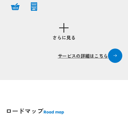
Popup
Popup
Popup
Popup
さらに見る
Popup
Popup
Popup
Popup
Popup
Popup
サービスの詳細はこちら
Popup
Popup
Popup
Popup
Popup
Popup
ロードマップ
Popup
Road map
Popup
Popup
Popup
Popup
Popup
Popup
Popup