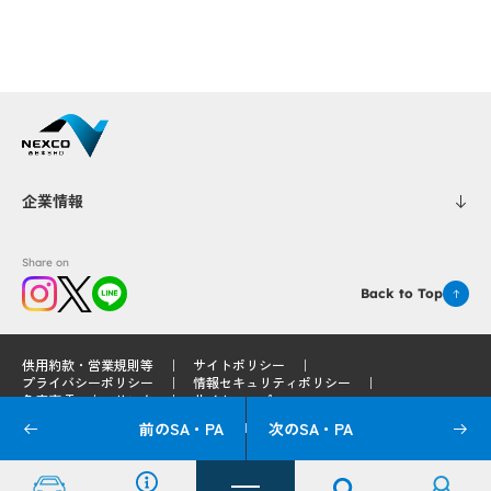
Popup
Popup
Popup
Popup
Popup
Popup
Popup
Popup
Popup
Popup
企業情報
Share on
Back to Top
Popup
Popup
Popup
Popup
供用約款・営業規則等
サイトポリシー
プライバシーポリシー
情報セキュリティポリシー
免責事項
リンク
サイトマップ
Popup
Popup
前のSA・PA
次のSA・PA
© 2025 West Nippon Expressway Service Holdings Company Limited