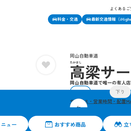
よくあるご
料金・交通
最新交通情報（iHigh
、この店舗をお気に入り登録できます
岡山自動車道
たかはし
高梁サー
岡山自動車道で唯一の有人店
上り
下り
岡山方面
サービス・営業時間・配置M
城下町として発展した
メニュー
おすすめ商品
立