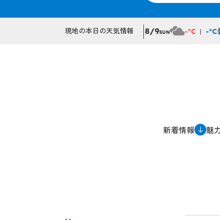
現地の本日の天気情報
8/9
-°C
-°C
SUN
新着情報
魅