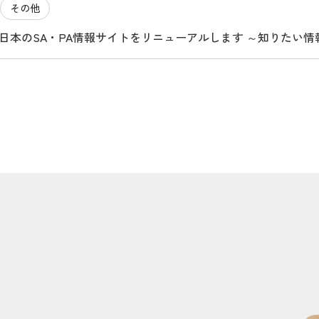
その他
O西日本のSA・PA情報サイトをリニューアルします ～知りたい
マ旅のお役立ちサイトになります～