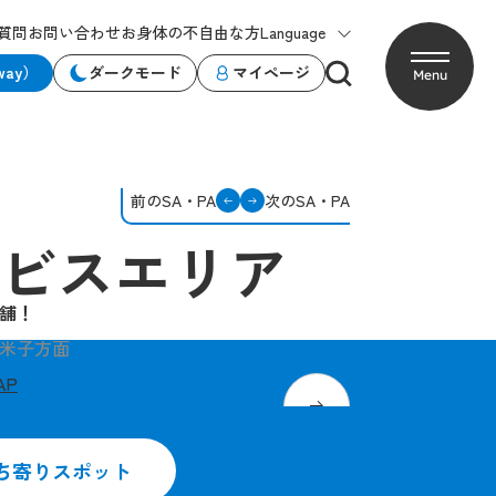
質問
お問い合わせ
お身体の不自由な方
Language
way）
ダークモード
マイページ
Menu
前のSA・PA
次のSA・PA
ビスエリア
舗！
米子方面
AP
備中高梁の趣を感じてください
標高380ｍに位置するサー
ち寄りスポット