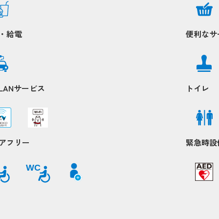
・給電
便利なサ
Popup
Popup
LANサービス
トイレ
Popup
Popup
アフリー
緊急時設
Popup
Popup
WC
Pop
Pop
Popup
Popup
Popup
Popup
Popup
Popup
Popup
Popup