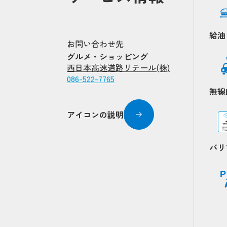
給油
お問い合わせ先
グルメ・ショッピング
Popup
Popup
西日本高速道路リテール(株)
086-522-7765
Popup
Popup
無線
アイコンの説明
バリ
P