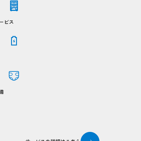
ービス
備
up
up
Popup
Popup
Popup
Popup
Popup
Popup
Popup
Popup
Popup
Popup
Popup
Popup