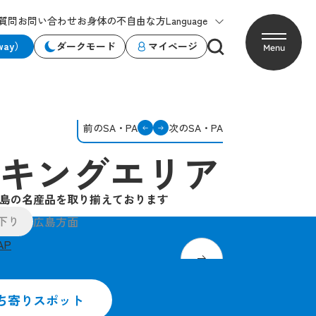
質問
お問い合わせ
お身体の不自由な方
Language
way）
ダークモード
マイページ
Menu
前のSA・PA
次のSA・PA
キングエリア
島の名産品を取り揃えております
下り
広島方面
AP
」をご賞味ください
「もみじ饅頭」各種取り揃
ち寄りスポット