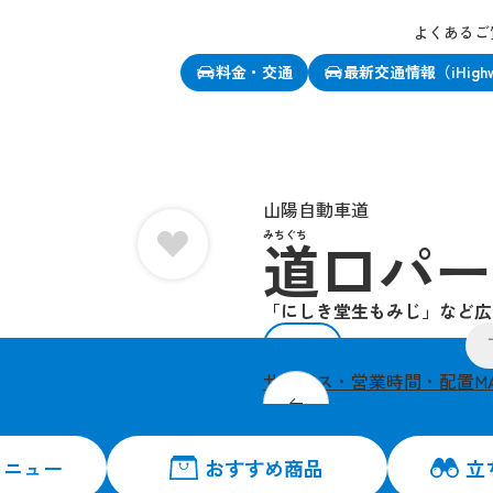
よくあるご
料金・交通
最新交通情報（iHigh
、この店舗をお気に入り登録できます
山陽自動車道
みちぐち
道口パー
「にしき堂生もみじ」など広
上り
大阪・高松方面
サービス・営業時間・配置M
王道の「尾道ラーメン
メニュー
おすすめ商品
立