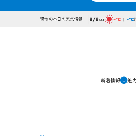
現地の本日の天気情報
8/8
-°C
-°C
SAT
新着情報
魅