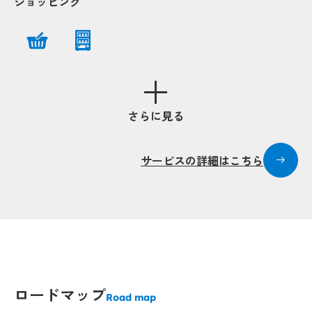
Popup
Popup
ショッピング
Popup
Popup
Popup
Popup
Popup
opup
opup
さらに見る
Popup
サービスの詳細はこちら
pup
pup
Popup
Popup
P
P
Popup
Popup
Popup
Popup
Popup
Popup
up
up
Popup
Popup
opup
opup
Popup
Popup
Popup
pup
pup
Popup
Popup
ロードマップ
Road map