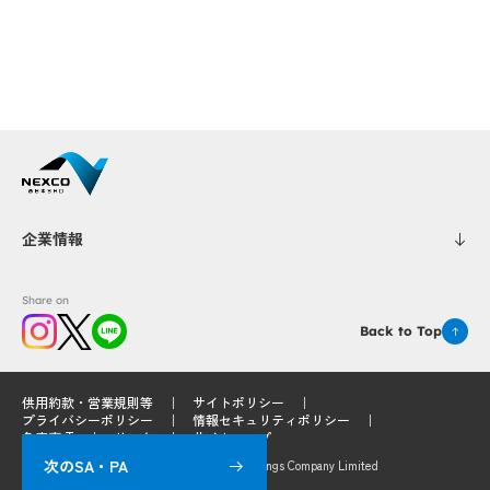
Popup
Popup
Popup
p
Popup
Popup
Popup
Popup
Popup
企業情報
Popup
Popup
Share on
Back to Top
Popup
Popup
供用約款・営業規則等
サイトポリシー
プライバシーポリシー
情報セキュリティポリシー
免責事項
リンク
サイトマップ
次のSA・PA
© 2025 West Nippon Expressway Service Holdings Company Limited