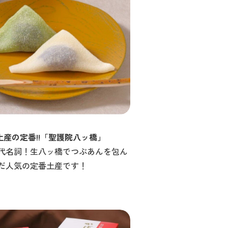
土産の定番!!「聖護院八ッ橋」
代名詞！生八ッ橋でつぶあんを包ん
だ人気の定番土産です！