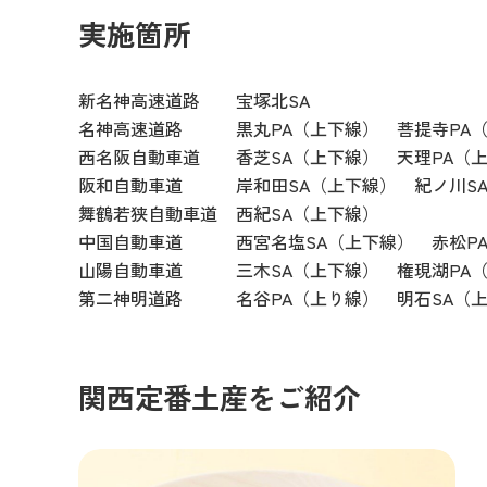
実施箇所
新名神高速道路
宝塚北SA
名神高速道路
黒丸PA（上下線） 菩提寺PA
西名阪自動車道
香芝SA（上下線） 天理PA（
阪和自動車道
岸和田SA（上下線） 紀ノ川S
舞鶴若狭自動車道
西紀SA（上下線）
中国自動車道
西宮名塩SA（上下線） 赤松P
山陽自動車道
三木SA（上下線） 権現湖PA
第二神明道路
名谷PA（上り線） 明石SA（
関西定番土産をご紹介