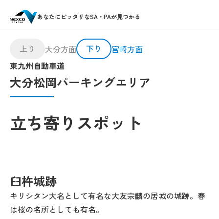
あなたにピッタリなSA・PAが見つかる
上り
下り
大分方面
宮崎方面
東九州自動車道
大分松岡パーキングエリア
立ち寄りスポット
臼杵城跡
キリシタン大名として有名な大友宗麟の居城の城跡。春
は桜の名所としても有名。