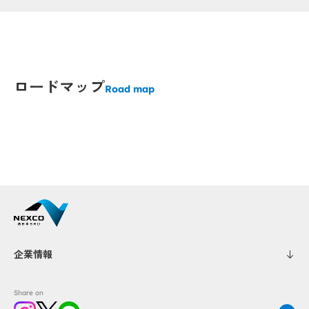
Popup
Popup
opup
opup
ロードマップ
Road map
Popup
Popup
Popup
企業情報
Share on