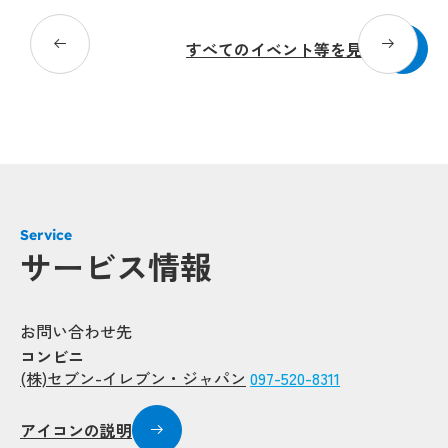
すべてのイベント等を見る
Service
Popu
Popu
サービス情報
Popup
Popup
Popup
Popup
お問い合わせ先
コンビニ
(株)セブン-イレブン・ジャパン
097-520-8311
Popup
Popup
Popup
Popup
Popup
Popup
Popup
Popup
アイコンの説明