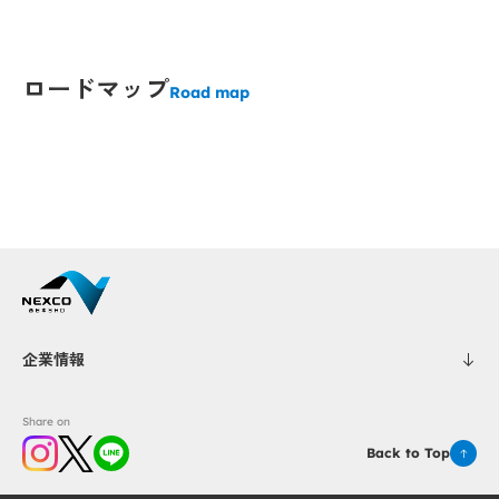
up
up
Popup
Popup
Popup
Popup
Popup
Popup
ロードマップ
Popup
Popup
Popup
Road map
Popup
Popup
Popup
Popup
Popup
Popup
Popup
Popup
Popup
Popup
Popup
Popup
Popup
Popup
Popup
Popup
Pop
Pop
企業情報
Popup
Popup
Share on
Back to Top