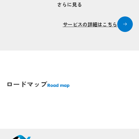
さらに見る
サービスの詳細はこちら
Popup
Popup
Popup
Popup
Popup
Popup
Popup
Popup
Popup
Popup
ロードマップ
Road map
Popup
Popup
Popup
Popup
Popup
Popup
p
p
Popup
Popup
Popup
Popup
Popup
Popup
Popup
Popup
Popup
Popup