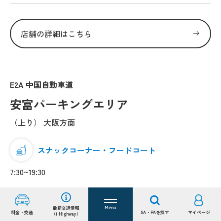
店舗の詳細はこちら
E2A 中国自動車道
安富パーキングエリア
（上り） 大阪方面
スナックコーナー・フードコート
7:30~19:30
最新交通情報
Menu
料金・交通
SA・PAを探す
マイページ
（i Highway）
店舗の詳細はこちら