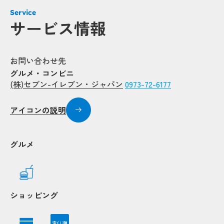
Service
サービス情報
お問い合わせ先
グルメ・コンビニ
(株)セブン-イレブン・ジャパン
0973-72-6177
アイコンの説明
グルメ
Popup
Popup
Popup
Popup
Popup
Popup
Popup
Popup
Popup
Popup
Popup
Popup
ショッピング
Popup
Popup
宝くじ類