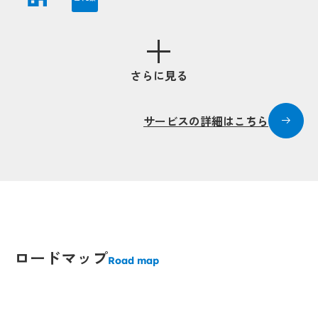
Popup
Popup
pup
p
さらに見る
Popup
Popup
サービスの詳細はこちら
Popup
Popup
opup
opup
ロードマップ
Popup
Popup
Road map
Popup
Popup
Popup
Popup
Popup
Popup
Popup
Popup