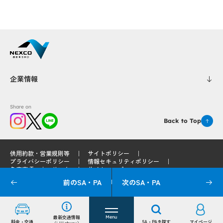
企業情報
p
p
Share on
Back to Top
opup
opup
up
up
供用約款・営業規則等
サイトポリシー
プライバシーポリシー
情報セキュリティポリシー
免責事項
リンク
サイトマップ
前のSA・PA
次のSA・PA
© 2025 West Nippon Expressway Service Holdings Company Limited
最新交通情報
Menu
料金・交通
SA・PAを探す
マイページ