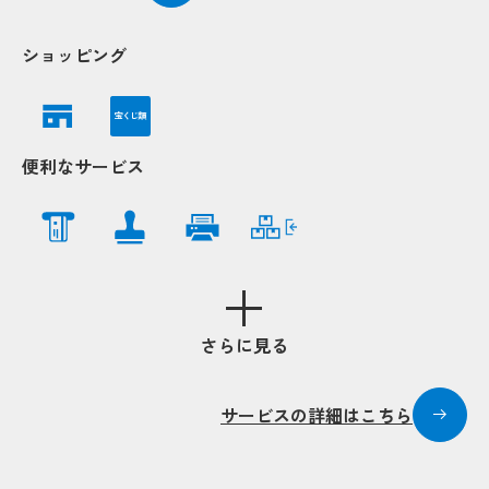
P
P
ショッピング
宝くじ類
Po
Po
便利なサービス
P
P
Popup
Popup
Popup
Popup
Popup
Popup
さらに見る
Popup
Popup
P
P
サービスの詳細はこちら
Popup
Popup
Po
Po