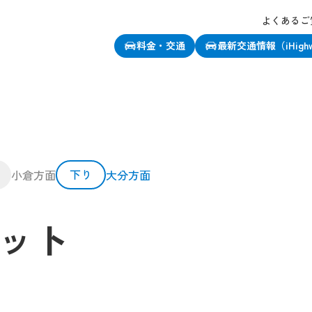
よくあるご
料金・交通
最新交通情報（iHigh
下り
小倉方面
大分方面
ット