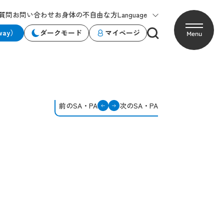
質問
お問い合わせ
お身体の不自由な方
Language
way）
ダークモード
マイページ
Menu
前のSA・PA
次のSA・PA