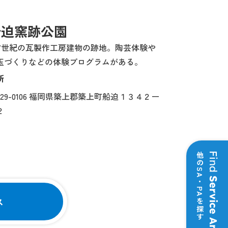
船迫窯跡公園
~7世紀の瓦製作工房建物の跡地。陶芸体験や
玉づくりなどの体験プログラムがある。
所
829-0106 福岡県築上郡築上町船迫１３４２ー
２
他のSA・PAを探す
Find
Service Area
ス