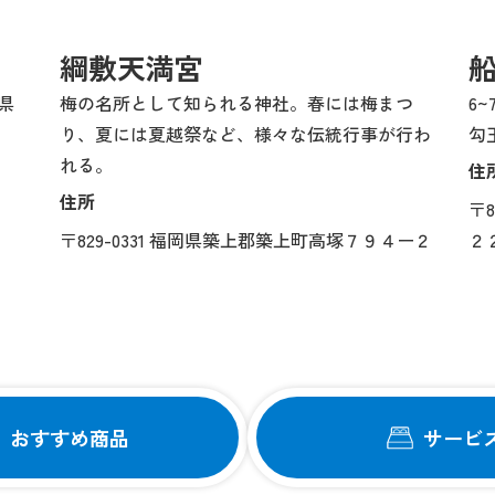
綱敷天満宮
県
梅の名所として知られる神社。春には梅まつ
6
。
り、夏には夏越祭など、様々な伝統行事が行わ
勾
れる。
住
住所
〒
〒829-0331 福岡県築上郡築上町高塚７９４ー２
２
おすすめ商品
サービ