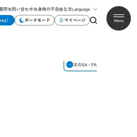
質問
お問い合わせ
お身体の不自由な方
Language
way）
ダークモード
マイページ
Menu
次のSA・PA