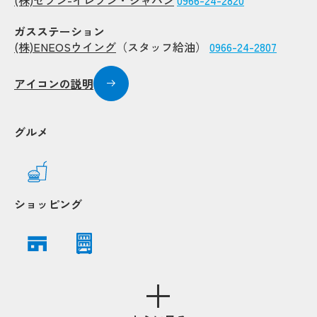
(株)セブン-イレブン・ジャパン
0966-24-2820
Popup
Popup
ガスステーション
(株)ENEOSウイング
（スタッフ給油）
0966-24-2807
Popup
Popup
アイコンの説明
Popup
Popup
Popup
Popup
グルメ
Popup
Popup
Popup
Popup
Popup
Popup
Popup
Popup
ショッピング
Popup
Popup
Popup
Popup
Pop
Pop
Popup
Popup