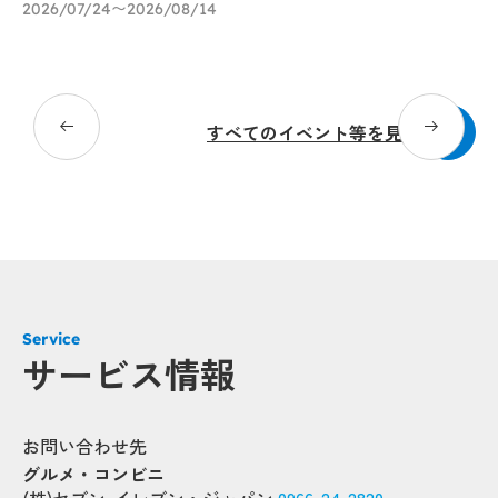
ー
2026/07/24〜2026/08/14
～
20
すべてのイベント等を見る
Po
Po
Popup
Popup
Popup
Popup
Popup
Service
サービス情報
Popup
Popup
Popup
お問い合わせ先
Popup
グルメ・コンビニ
Popup
Popup
Popup