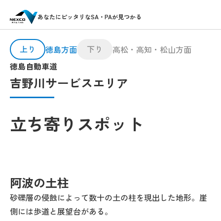
あなたにピッタリなSA・PAが見つかる
上り
下り
徳島方面
高松・高知・松山方面
徳島自動車道
吉野川サービスエリア
立ち寄りスポット
阿波の土柱
砂礫層の侵蝕によって数十の土の柱を現出した地形。崖
側には歩道と展望台がある。