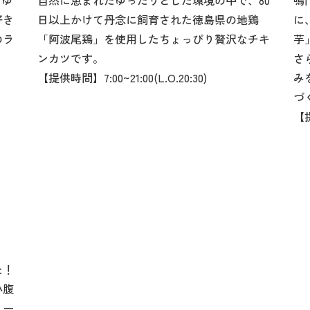
うゆ
自然に恵まれたゆったりとした環境の中で、80
鳴
好き
日以上かけて丹念に飼育された徳島県の地鶏
に
のラ
「阿波尾鶏」を使用したちょっぴり贅沢なチキ
芋
ンカツです。
さ
【提供時間】7:00~21:00(L.O.20:30)
み
づ
【提
た！
小腹
ュー