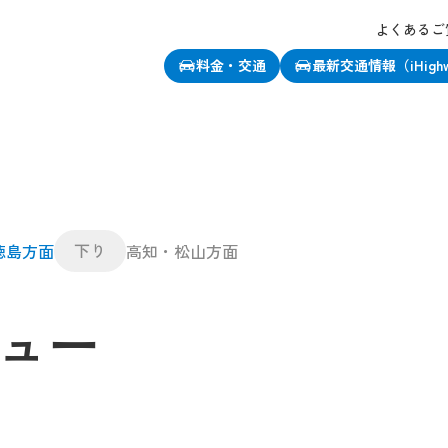
よくあるご
料金・交通
最新交通情報（iHigh
下り
徳島方面
高知・松山方面
ュー