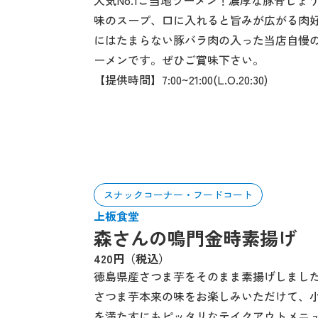
人気No.1ご当地ラーメン！濃厚な豚骨しょ
味のスープ、口に入れると旨みが広がる肉
にはたまらない豚バラ肉の入った当店自慢
ーメンです。ぜひご賞味下さい。
【提供時間】7:00~21:00(L.O.20:30)
スナックコーナー・フードコート
上板食堂
森さんの鳴門金時素揚げ
420円（税込）
徳島県産さつま芋をそのまま素揚げしまし
さつま芋本来の味をお楽しみいただけて、
を満たすにもピッタリなテイクアウトメニ