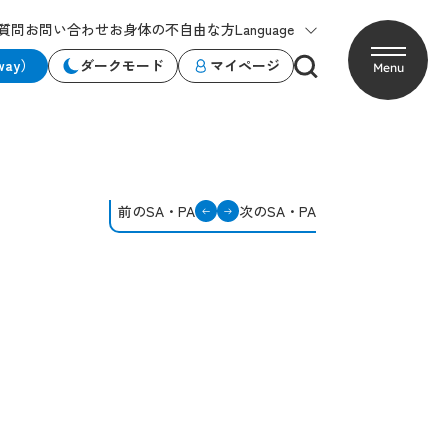
質問
お問い合わせ
お身体の不自由な方
Language
way）
ダークモード
マイページ
Menu
前のSA・PA
次のSA・PA