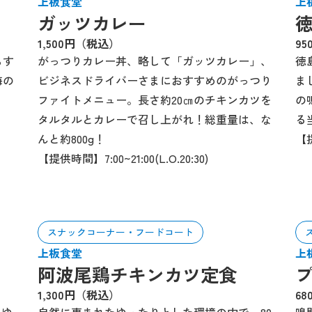
上板食堂
上
ガッツカレー
1,500円（税込）
9
らす
がっつりカレー丼、略して「ガッツカレー」、
徳
海の
ビジネスドライバーさまにおすすめのがっつり
ま
ファイトメニュー。長さ約20㎝のチキンカツを
の
タルタルとカレーで召し上がれ！総重量は、な
る
んと約800g！
【提
【提供時間】7:00~21:00(L.O.20:30)
スナックコーナー・フードコート
上板食堂
上
阿波尾鶏チキンカツ定食
1,300円（税込）
6