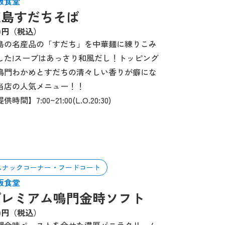
板食堂
徳島すだちそば
50円（税込）
島の名産品の「すだち」を中華麺に練りこみ
した!スープはあっさり和風だし！トッピング
鳴門わかめとすだちの清々しい香りが癖にな
当店の人気メニュー！！
供時間】7:00~21:00(L.O.20:30)
スナックコーナー・フードコート
板食堂
プレミアム鳴門金時ソフト
80円（税込）