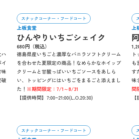
スナックコーナー・フードコート
上板食堂
上
ひんやりいちごシェイク
680円（税込）
1,
大ハ
徳島県産いちごと濃厚なバニラソフトクリーム
ト
パイ
を合わせた夏限定の商品！なめらかなホイップ
も
旨味
クリームと甘酸っぱいいちごソースをあしら
す
突破
い、トッピングにはいちごをまるごと添えまし
味
た！
※期間限定：7/1～8/31
間限
【提供時間】7:00~21:00(L.O.20:30)
【提
スナックコーナー・フードコート