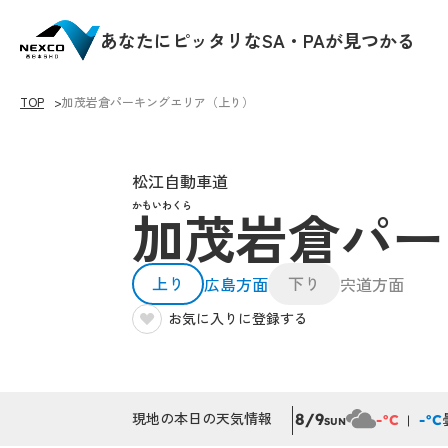
あなたにピッタリなSA・PAが見つかる
TOP
加茂岩倉パーキングエリア（上り）
松江自動車道
かもいわくら
加茂岩倉パー
上り
下り
広島方面
宍道方面
お気に入りに登録する
現地の本日の天気情報
8/9
-°C
-°C
SUN