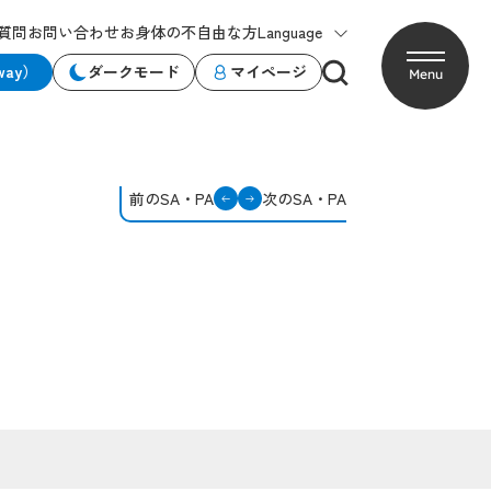
質問
お問い合わせ
お身体の不自由な方
Language
way）
ダークモード
マイページ
Menu
前のSA・PA
次のSA・PA