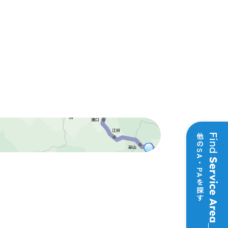
Popup
Popup
他のSA・PAを探す
Find
Popup
Popup
Service Area
Popup
Popup
Popup
Popup
Popup
Popup
Popup
Popup