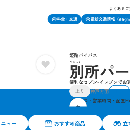
よくあるご
料金・交通
最新交通情報（iHigh
、この店舗をお気に入り登録できます
姫路バイパス
べっしょ
別所パー
便利なセブン-イレブンでお
上り
下り
神戸方面
サービス・営業時間・配置M
高速道路でも便利なセブ
メニュー
おすすめ商品
立