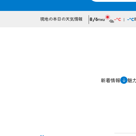
現地の本日の天気情報
8/6
-°C
-°C
THU
新着情報
魅