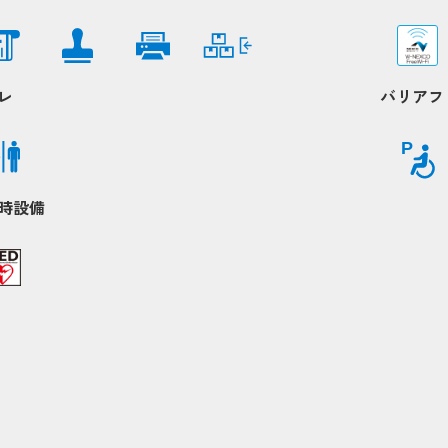
レ
バリアフ
P
時設備
Popup
Popup
Popup
Popup