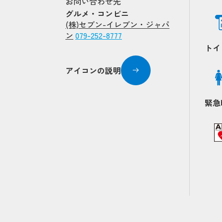
お問い合わせ先
グルメ・コンビニ
(株)セブン-イレブン・ジャパ
ン
079-252-8777
トイ
アイコンの説明
Popup
Popup
緊急
Popup
Popup
Popup
Popup
Popup
Popup
Popup
Popup
Popup
Popup
Popup
Popup
Popup
Popup
Popup
Popup
up
up