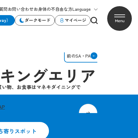
質問
お問い合わせ
お身体の不自由な方
Language
way）
ダークモード
マイページ
Menu
前のSA・PA
キングエリア
買い物、お食事はマネキダイニングで
姫路方面
AP
ン-イレブン
姫路名物「まねきのえきそ
ち寄りスポット