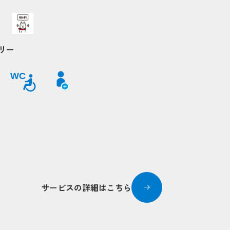
リー
Popup
Popup
WC
Popup
Popup
Popup
Popup
Popup
Popup
Popup
Popup
サービスの詳細はこちら
Popup
Popup
Popup
Popup
Popup
Popup