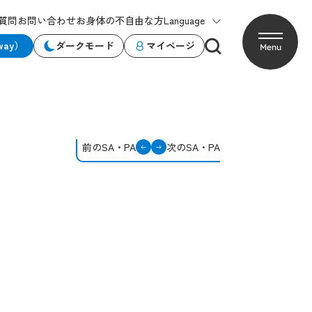
質問
お問い合わせ
お身体の不自由な方
Language
way）
ダークモード
マイページ
Menu
前のSA・PA
次のSA・PA