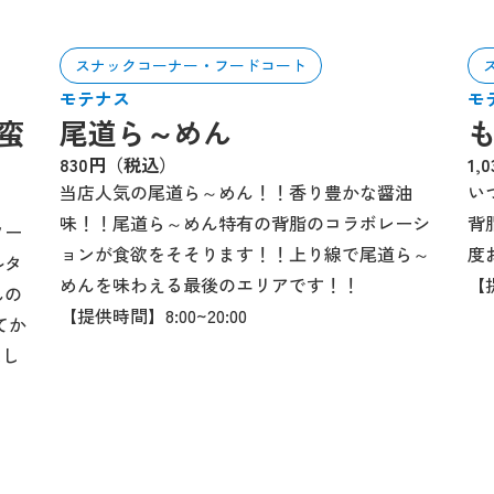
スナックコーナー・フードコート
モテナス
モ
蛮
尾道ら～めん
830円（税込）
1,
当店人気の尾道ら～めん！！香り豊かな醤油
い
味！！尾道ら～めん特有の背脂のコラボレーシ
背
ソー
ョンが食欲をそそります！！上り線で尾道ら～
度
ルタ
めんを味わえる最後のエリアです！！
【提
んの
【提供時間】8:00~20:00
てか
たし