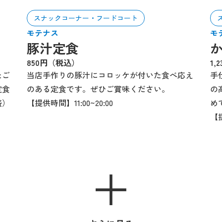
スナックコーナー・フードコート
モテナス
モ
豚汁定食
850円（税込）
1,
たご
当店手作りの豚汁にコロッケが付いた食べ応え
手
定食
のある定食です。ぜひご賞味ください。
の
盛）
【提供時間】11:00~20:00
め
【提