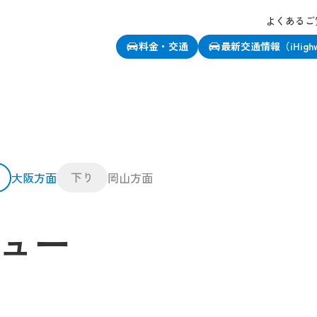
よくあるご
料金・交通
最新交通情報（iHigh
下り
大阪方面
岡山方面
ュー