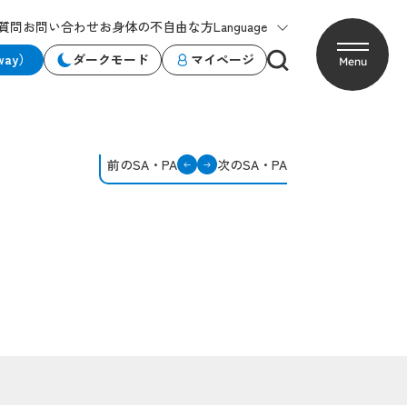
質問
お問い合わせ
お身体の不自由な方
Language
way）
ダークモード
マイページ
Menu
前のSA・PA
次のSA・PA