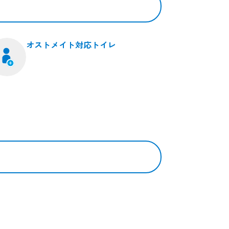
オストメイト対応トイレ