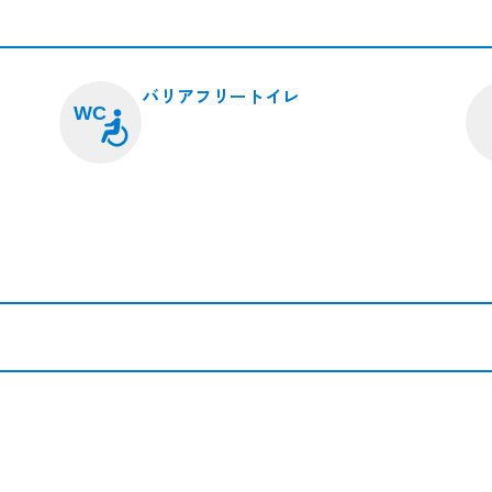
バリアフリートイレ
WC