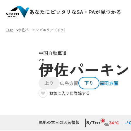
あなたにピッタリなSA・PAが見つかる
TOP
伊佐パーキングエリア（下り）
中国自動車道
いさ
伊佐パーキン
上り
下り
広島方面
福岡方面
お気に入りに登録する
現地の本日の天気情報
8/7
34°C
-°
FRI