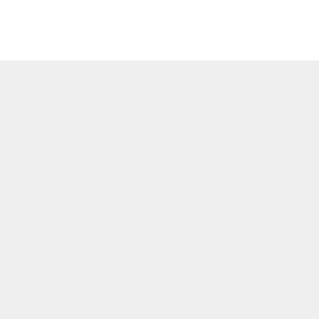
Popup
Popup