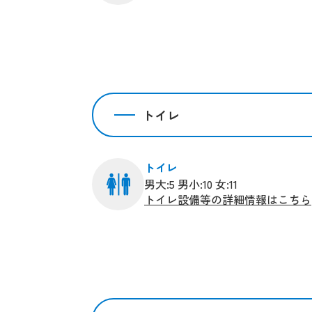
トイレ
トイレ
男大:5 男小:10 女:11
トイレ設備等の詳細情報はこちら