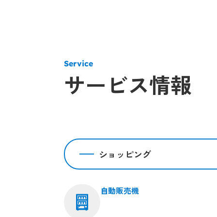
Service
サービス情報
ショッピング
自動販売機