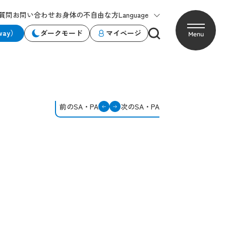
質問
お問い合わせ
お身体の不自由な方
Language
way）
ダークモード
マイページ
Menu
前のSA・PA
次のSA・PA