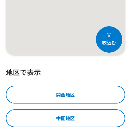
絞込む
地区で表示
上り
岡山方面
下り
岡山方面
名神高速道路
吹田サービスエリア
関西地区
主要なサービス
中国地区