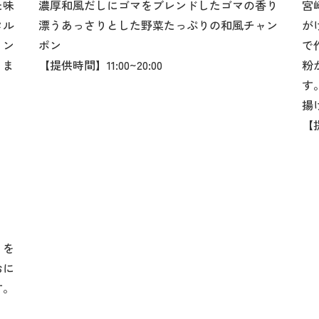
た味
濃厚和風だしにゴマをブレンドしたゴマの香り
宮
タル
漂うあっさりとした野菜たっぷりの和風チャン
が
ミン
ポン
で
りま
【提供時間】11:00~20:00
粉
す
揚
【
」を
おに
す。