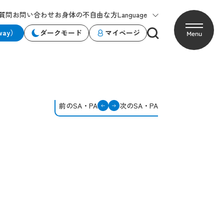
質問
お問い合わせ
お身体の不自由な方
Language
way）
ダークモード
マイページ
Menu
前のSA・PA
次のSA・PA