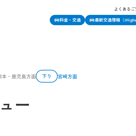
よくあるご
料金・交通
最新交通情報（iHigh
下り
熊本・鹿児島方面
宮崎方面
ュー