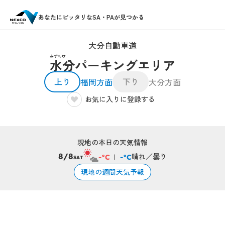
あなたにピッタリなSA・PAが見つかる
大分自動車道
みずわけ
水分パーキングエリア
上り
下り
福岡方面
大分方面
お気に入りに登録する
現地の本日の天気情報
晴れ／曇り
8/8
-°C
-°C
SAT
現地の週間天気予報