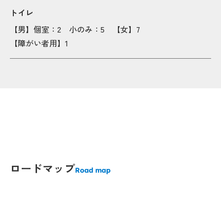
トイレ
Popup
Popup
【男】個室：2 小のみ：5 【女】7
【障がい者用】1
Popup
Popup
opup
opup
Popup
Popup
Popup
Popup
ロードマップ
Popup
Popup
Road map
Popup
Popup
Popup
Popup