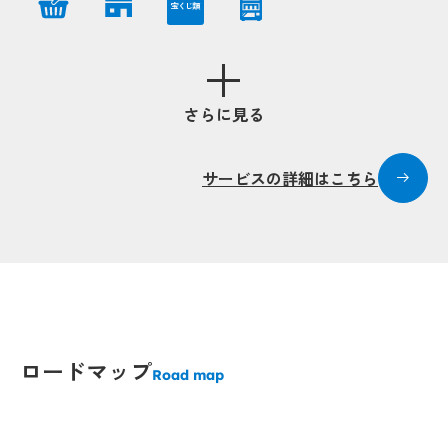
宝くじ類
Popup
Popup
Popup
Popup
Popup
Popup
Popup
Popup
Popup
Popup
さらに見る
Popup
Popup
Popup
Popup
Pop
Pop
サービスの詳細はこちら
Popup
Popup
Popup
Popup
ロードマップ
Road map
Popup
Popup
Popup
Popup