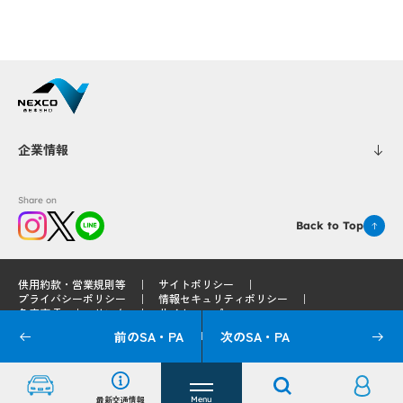
Popup
Popup
Popup
Popup
企業情報
Popup
Popup
Share on
Back to Top
供用約款・営業規則等
サイトポリシー
プライバシーポリシー
情報セキュリティポリシー
Popup
Popup
免責事項
リンク
サイトマップ
前のSA・PA
次のSA・PA
© 2025 West Nippon Expressway Service Holdings Company Limited
Popup
Popup
最新交通情報
Menu