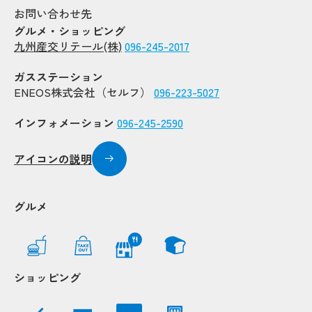
お問い合わせ先
グルメ・ショッピング
Po
Po
九州産交リテール(株)
096-245-2017
Popup
Popup
ガスステーション
Popup
Popup
ENEOS株式会社（セルフ）
096-223-5027
Popup
インフォメーション
096-245-2590
Popup
Popup
Popup
アイコンの説明
Popup
Popup
Popup
Popup
グルメ
Popup
Popup
Popup
Popup
ショッピング
Popup
Popup