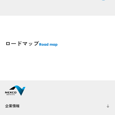
Popup
Popup
Popup
Popup
Popup
Popup
Popup
Popup
ロードマップ
Road map
Popup
Popup
Popup
Popup
Popup
Popup
Popup
Popup
Popup
Popup
Popup
Popup
企業情報
Popup