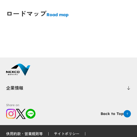
Popup
Popup
P
P
ロードマップ
Road map
Popup
Popup
Popup
Popup
Popup
Popup
Popup
Popup
Popup
Popup
Popup
Popup
opup
opup
Popup
企業情報
Popup
Share on
Back to Top
供用約款・営業規則等
サイトポリシー
Popup
Popup