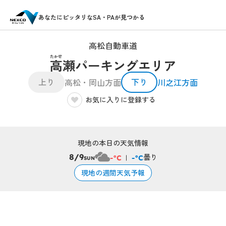
あなたにピッタリなSA・PAが見つかる
高松自動車道
たかせ
高瀬パーキングエリア
上り
下り
高松・岡山方面
川之江方面
お気に入りに登録する
現地の本日の天気情報
曇り
8/9
-°C
-°C
SUN
現地の週間天気予報