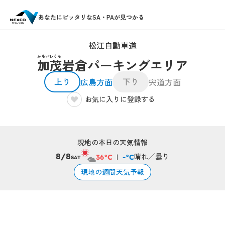
あなたにピッタリなSA・PAが見つかる
松江自動車道
かもいわくら
加茂岩倉パーキングエリア
上り
下り
広島方面
宍道方面
お気に入りに登録する
現地の本日の天気情報
晴れ／曇り
8/8
36°C
-°C
SAT
現地の週間天気予報