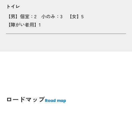
トイレ
【男】個室：2 小のみ：3 【女】5
【障がい者用】1
Popup
Popup
ロードマップ
Po
Po
Road map
Popup
Popup