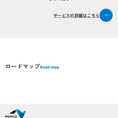
Po
Po
サービスの詳細はこちら
Po
Po
Popup
Popup
Popup
Popup
Popup
Popup
Popup
Popup
Popup
Popup
ロードマップ
Pop
Pop
Road map
Po
Po
Popup
Popup
Popup
Popup
Popup
Popup
Pop
Pop
Popup
Popup
Popup
Popup
Popup
Popup
Popup
Popup