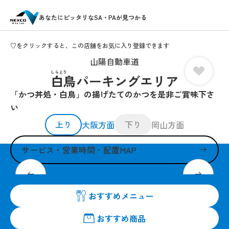
あなたにピッタリなSA・PAが見つかる
♡をクリックすると、この店舗をお気に入り登録できます
山陽自動車道
しらとり
白鳥パーキングエリア
「かつ丼処・白鳥」の揚げたてのかつを是非ご賞味下さ
い
上り
下り
大阪方面
岡山方面
サービス・営業時間・配置MAP
白鳥PA名物「かつ丼」がさらにおいしくなりました
おすすめメニュー
おすすめ商品