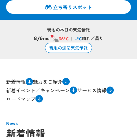
立ち寄りスポット
現地の本日の天気情報
晴れ／曇り
8/6
36°C
-°C
THU
現地の週間天気予報
新着情報
魅力をご紹介
新着イベント／キャンペーン
サービス情報
ロードマップ
News
新着情報