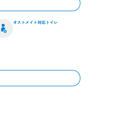
オストメイト対応トイレ