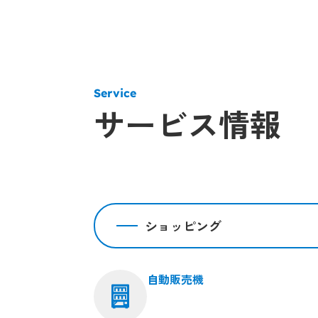
Service
サービス情報
ショッピング
自動販売機