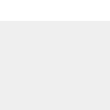
Popup
Popup