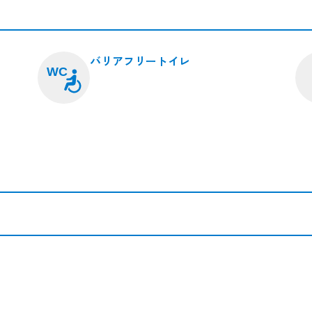
バリアフリートイレ
WC