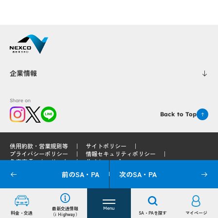
企業情報
Share on
Back to Top
供用約款・営業規則等
サイトポリシー
プライバシーポリシー
情報セキュリティポリシー
免責事項
リンク
サイトマップ
前のSA・PA
次のSA・PA
© 2025 West Nippon Expressway Service Holdings Company Limited
最新交通情報
Menu
料金・交通
SA・PAを探す
マイページ
（i Highway）