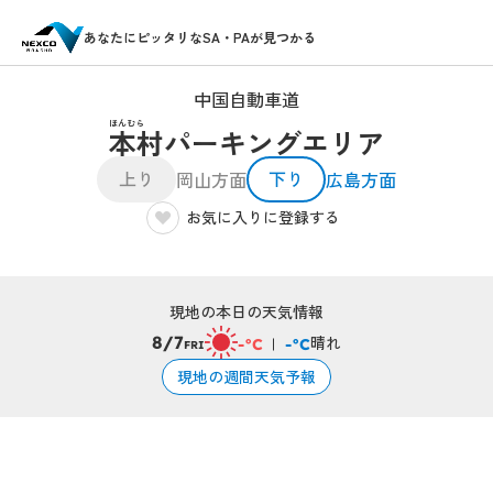
あなたにピッタリなSA・PAが見つかる
中国自動車道
ほんむら
本村パーキングエリア
上り
下り
岡山方面
広島方面
お気に入りに登録する
現地の本日の天気情報
晴れ
8/7
-°C
-°C
FRI
現地の週間天気予報