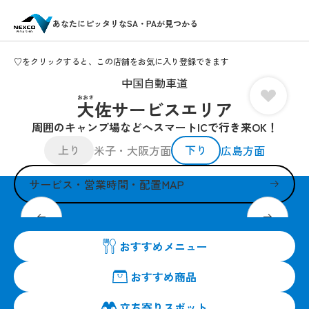
あなたにピッタリなSA・PAが見つかる
♡をクリックすると、この店舗をお気に入り登録できます
中国自動車道
おおさ
大佐サービスエリア
周囲のキャンプ場などへスマートICで行き来OK！
上り
下り
米子・大阪方面
広島方面
サービス・営業時間・配置MAP
ホルモン焼うどんは店長自信の一品！
おすすめメニュー
おすすめ商品
立ち寄りスポット