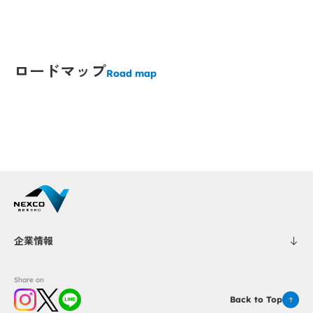
Popup
Popup
ロードマップ
Popup
Popup
Road map
Popup
Popup
Popup
Popup
Popup
Popup
Popup
Popup
Popup
Popup
Popup
Popup
P
P
Popup
Popup
Popup
Popup
企業情報
Share on
Popup
Popup
Popup
Popup
Back to Top