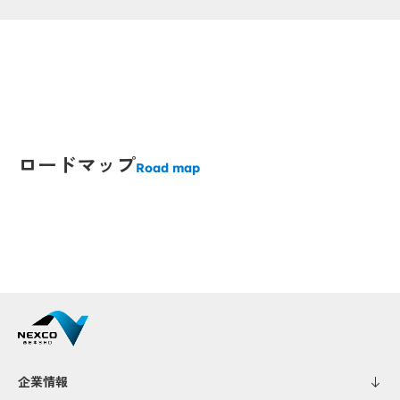
Popup
Popup
Popup
Popup
Popup
Popup
Popup
Popup
ロードマップ
Road map
Popup
Popup
up
up
企業情報